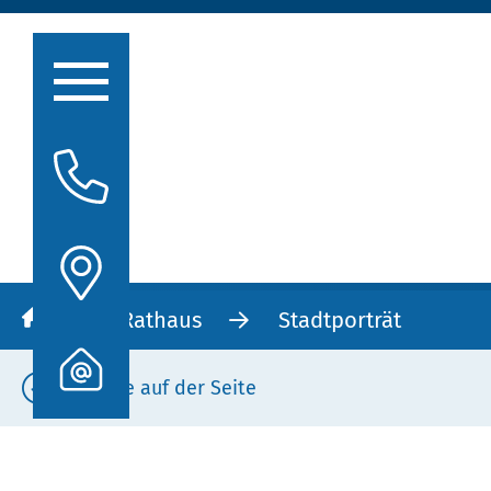
Rathaus
Aktuelles
Stadtporträt
Oberbürgermeisterin
Rathaus
Stadtporträt
Politik
Verwaltung
Inhalte auf der Seite
Stellenausschreibungen