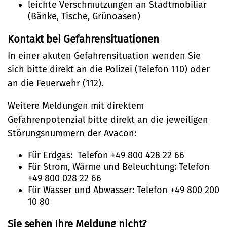
Ehrenamt
(Metropolregion HH)
Winterdienst
leichte Verschmutzungen an Stadtmobiliar
(Bänke, Tische, Grünoasen)
E-Mail:
Kontakt bei Gefahrensituationen
stadt@stadt.lueneburg.de
In einer akuten Gefahrensituation wenden Sie
sich bitte direkt an die Polizei (Telefon 110) oder
Anschrift:
an die Feuerwehr (112).
Am Ochsenmarkt 1
Weitere Meldungen mit direktem
21335 Lüneburg
Gefahrenpotenzial bitte direkt an die jeweiligen
Störungsnummern der Avacon:
Für Erdgas: Telefon +49 800 428 22 66
Für Strom, Wärme und Beleuchtung: Telefon
+49 800 028 22 66
Für Wasser und Abwasser: Telefon +49 800 200
10 80
Sie sehen Ihre Meldung nicht?