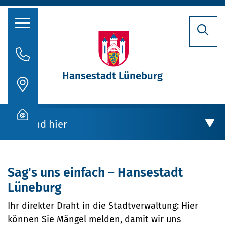
Hansestadt Lüneburg
Rathaus
Aktuelles
Bürgerservice
Sie sind hier
Stadtporträt
Bürgeramt
Oberbürgermeisterin
Online-Dienste
Politik
Sag's uns einfach – Hansestadt
Bürgerservice
Rückrufformular
Lüneburg
Verwaltung
Sag's uns einfach
Ihr direkter Draht in die Stadtverwaltung: Hier
Stellenausschreibungen
Sag's uns einfach
können Sie Mängel melden, damit wir uns