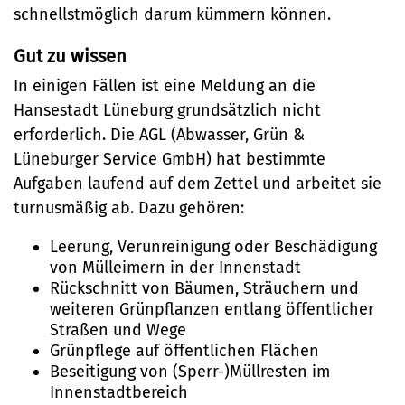
Klimaschutz und Umwelt
schnellstmöglich darum kümmern können.
Klimaschutz
Gut zu wissen
Bauen und Mobilität
Klimaanpassung
In einigen Fällen ist eine Meldung an die
Stadtentwicklung
Kultur und Freizeit
Hansestadt Lüneburg grundsätzlich nicht
Grünes Lüneburg
Straßen- und
erforderlich. Die AGL (Abwasser, Grün &
Kulturhäuser und
Gesellschaft, Soziales und
Lüneburger Service GmbH) hat bestimmte
Umwelt
Brückenbau
Bildung
Bibliotheken
Aufgaben laufend auf dem Zettel und arbeitet sie
Nachhaltigkeit
Denkmalschutz
turnusmäßig ab. Dazu gehören:
Bildung
Kulturreferat
Sicherheit und Ordnung
Mobilität
Leerung, Verunreinigung oder Beschädigung
Soziales
Sport
Ordnungsamt
von Mülleimern in der Innenstadt
Sanierungsgebiete
Rückschnitt von Bäumen, Sträuchern und
Familie und Betreuung
Stadtarchiv
Schiedsamt
weiteren Grünpflanzen entlang öffentlicher
Wohnen
Stadtteilarbeit
Tourismus
Straßen und Wege
Telefon:
Ortsrecht
Grünpflege auf öffentlichen Flächen
Bürger:innenbeteiligung
Veranstaltungskalender
Beseitigung von (Sperr-)Müllresten im
Straßenreinigung und
04131 - 309-0
Innenstadtbereich