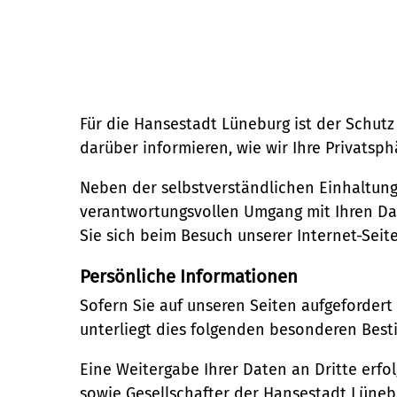
Stadtentwicklung
Umwelt
Straßen- und Brückenbau
Kultur und Freizeit
Nachhaltigkeit
Denkmalschutz
Kulturhäuser und Bibliotheke
Mobilität
Kulturreferat
Gesellschaft, Soziales und Bildu
Sanierungsgebiete
Für die Hansestadt Lüneburg ist der Schut
Sport
Bildung
Wohnen
darüber informieren, wie wir Ihre Privatsp
Stadtarchiv
Soziales
Sicherheit und Ordnung
Tourismus
Neben der selbstverständlichen Einhaltun
Familie und Betreuung
Ordnungsamt
verantwortungsvollen Umgang mit Ihren Daten
Veranstaltungskalender (Metr
Stadtteilarbeit
Sie sich beim Besuch unserer Internet-Seit
Schiedsamt
Bürger:innenbeteiligung
Ortsrecht
Persönliche Informationen
Ehrenamt
Telefon:
Straßenreinigung und Winterd
Sofern Sie auf unseren Seiten aufgeforder
04131 - 309-0
unterliegt dies folgenden besonderen Bes
E-Mail:
Eine Weitergabe Ihrer Daten an Dritte erfo
stadt@stadt.lueneburg.de
sowie Gesellschafter der Hansestadt Lüneb