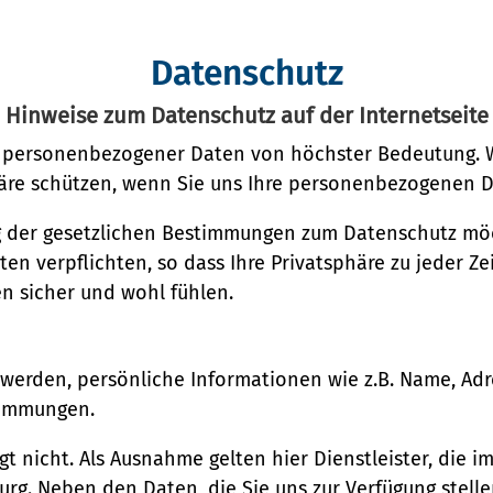
Datenschutz
n
Hinweise zum Datenschutz auf der Internetseite
ng
z personenbezogener Daten von höchster Bedeutung. W
häre schützen, wenn Sie uns Ihre personenbezogenen D
g der gesetzlichen Bestimmungen zum Datenschutz mö
 verpflichten, so dass Ihre Privatsphäre zu jeder Zeit
opolregion HH)
en sicher und wohl fühlen.
ienst
t werden, persönliche Informationen wie z.B. Name, A
timmungen.
lgt nicht. Als Ausnahme gelten hier Dienstleister, die
urg. Neben den Daten, die Sie uns zur Verfügung stell