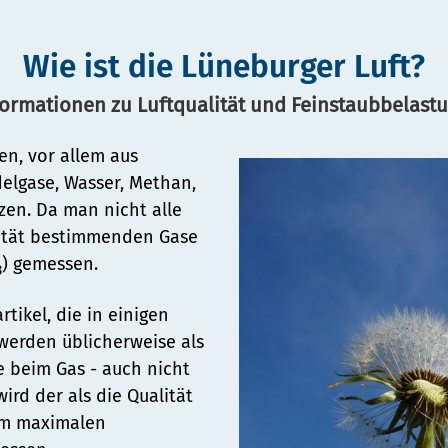
Wie ist die Lüneburger Luft?
formationen zu Luftqualität und Feinstaubbelast
en, vor allem aus
elgase, Wasser, Methan,
en. Da man nicht alle
lität bestimmenden Gase
n
) gemessen.
3
ng
rtikel, die in einigen
werden üblicherweise als
e beim Gas - auch nicht
ird der als die Qualität
opolregion HH)
em maximalen