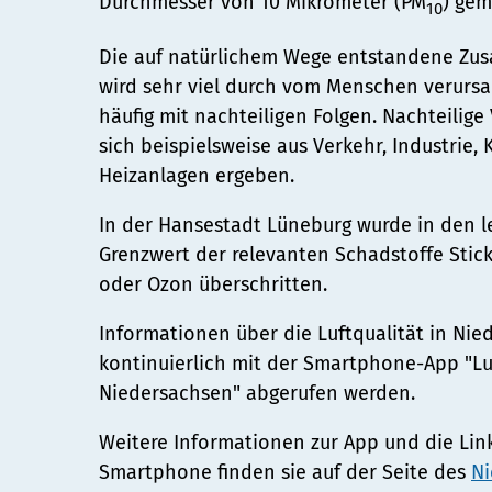
Schiedsamt
Durchmesser von 10 Mikrometer (PM
) gem
10
Bürger:innenbeteiligung
Ortsrecht
Ehrenamt
Telefon:
Die auf natürlichem Wege entstandene Zu
Straßenreinigung und Winterd
wird sehr viel durch vom Menschen verursac
04131 - 309-0
häufig mit nachteiligen Folgen. Nachteili
sich beispielsweise aus Verkehr, Industrie,
E-Mail:
Heizanlagen ergeben.
stadt@stadt.lueneburg.de
In der Hansestadt Lüneburg wurde in den l
Anschrift:
Grenzwert der relevanten Schadstoffe Stick
Am Ochsenmarkt 1
oder Ozon überschritten.
21335 Lüneburg
Informationen über die Luftqualität in Ni
kontinuierlich mit der Smartphone-App "Lu
Niedersachsen" abgerufen werden.
Weitere Informationen zur App und die Links
Smartphone finden sie auf der Seite des
Ni