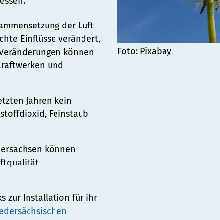
essen.
sammensetzung der Luft
ienst
hte Einflüsse verändert,
Foto: Pixabay
ge Veränderungen können
 Kraftwerken und
etzten Jahren kein
stoffdioxid, Feinstaub
edersachsen können
ftqualität
 zur Installation für ihr
edersächsischen