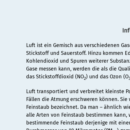
Umwelt
Nachhaltigkeit
In
Bauen und Mobilität
Luft ist ein Gemisch aus verschiedenen Gas
Stadtentwicklung
Stickstoff und Sauerstoff. Hinzu kommen Ed
Kohlendioxid und Spuren weiterer Substanz
Straßen- und Brückenbau
Kultur und Freizeit
Gase messen kann, werden die als die Qua
Denkmalschutz
Kulturhäuser und Bibliotheke
das Stickstoffdioxid (NO
) und das Ozon (O
2
Mobilität
Kulturreferat
Gesellschaft, Soziales und Bildu
Sanierungsgebiete
Luft transportiert und verbreitet kleinste Pa
Sport
Bildung
Fällen die Atmung erschweren können. Sie 
Wohnen
Stadtarchiv
Soziales
Feinstaub bezeichnet. Da man – ähnlich wi
Sicherheit und Ordnung
Tourismus
alle Arten von Feinstaub bestimmen kann, w
Familie und Betreuung
Ordnungsamt
Veranstaltungskalender (Metr
bestimmende Feinstaub derjenige mit ein
Stadtteilarbeit