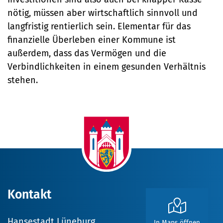
den Haushalt 2026
1. Nachtragshaushaltssatzung
nötig, müssen aber wirtschaftlich sinnvoll und
Download
PDF
2024
langfristig rentierlich sein. Elementar für das
(
PDF
/ 7.67 MB)
PDF
finanzielle Überleben einer Kommune ist
(
PDF
/ 0.59 MB)
Download
außerdem, dass das Vermögen und die
Download
Verbindlichkeiten in einem gesunden Verhältnis
stehen.
Kontakt
Hansestadt Lüneburg
In Maps öffnen