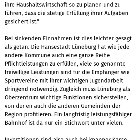
(
PDF
/ 14.88 MB)
Download
PDF
ihre Haushaltswirtschaft so zu planen und zu
Wirtschaftspläne
Haushaltsplan 2022 Band II –
Download
führen, dass die stetige Erfüllung ihrer Aufgaben
Beteiligungsbericht,
(
PDF
/ 5.91 MB)
PDF
gesichert ist.“
Wirtschaftspläne
Haushaltsplan 2025/2026
Download
Band III: Ergebnishaushalt
(
PDF
/ 5.7 MB)
Haushaltsplan 2024 Band III:
PDF
Bei sinkenden Einnahmen ist dies leichter gesagt
nach Produkten
Ergebnishaushalt nach
Download
PDF
als getan. Die Hansestadt Lüneburg hat wie jede
Produkten
Haushaltsplan 2023 Band III –
(
PDF
/ 2.56 MB)
andere Kommune auch eine ganze Reihe
Ergebnishaushalt nach
(
PDF
/ 6.44 MB)
Download
PDF
Pflichtleistungen zu erfüllen, viele so genannte
Produkten
Haushaltsplan 2022 Band III –
Download
freiwillige Leistungen sind für die Empfänger wie
Ergebnishaushalt nach
(
PDF
/ 5.64 MB)
PDF
Produkten
Sportvereine mit ihrer wichtigen Jugendarbeit
Haushaltsplan 2025/2026
Download
dringend notwendig. Zugleich muss Lüneburg als
Band IV: Haushaltspläne der
(
PDF
/ 5.1 MB)
Haushaltsplan 2024 Band IV:
PDF
Hospitäler
Oberzentrum wichtige Funktionen sicherstellen,
Haushaltspläne der
Download
PDF
Hospitäler
von denen auch die anderen Gemeinden der
Haushaltsplan 2023 Band IV –
(
PDF
/ 11.83 MB)
Hospitäler
Region profitieren. Ein langfristig leistungsfähiger
(
PDF
/ 12.71 MB)
Download
PDF
Haushaltsplan 2022 Band IV –
Bahnhof ist da nur ein Stichwort unter vielen.
(
PDF
/ 11.1 MB)
Download
Hospitäler
Download
PDF
Beteiligungsbericht 2024 für
Investitionen sind also auch bei knapper Kasse
(
PDF
/ 7.59 MB)