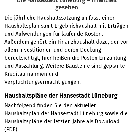
Die Hansestadt Lüneburg – finanziell
gesehen
Haushalt
Bürgerservice
Die jährliche Haushaltssatzung umfasst einen
Bürgeramt
Haushaltsplan samt Ergebnishaushalt mit Erträgen
Klimaschutz und Umwelt
und Aufwendungen für laufende Kosten.
Online-Dienste
Klimaschutz
Außerdem gehört ein Finanzhaushalt dazu, der vor
Bauen und Mobilität
Rückrufformular
allem Investitionen und deren Deckung
Klimaanpassung
Stadtentwicklung
berücksichtigt, hier heißen die Posten Einzahlung
Kultur und Freizeit
Sag's uns einfach
Grünes Lüneburg
und Auszahlung. Weitere Bausteine sind geplante
Straßen- und
Kulturhäuser und
Kreditaufnahmen und
Gesellschaft, Soziales und
Umwelt
Brückenbau
Verpflichtungsermächtigungen.
Bildung
Bibliotheken
Nachhaltigkeit
Denkmalschutz
Haushaltspläne der Hansestadt Lüneburg
Bildung
Kulturreferat
Sicherheit und Ordnung
Mobilität
Nachfolgend finden Sie den aktuellen
Soziales
Sport
Ordnungsamt
Haushaltsplan der Hansestadt Lüneburg sowie die
Sanierungsgebiete
Familie und Betreuung
Stadtarchiv
Haushaltspläne der letzten Jahre als Download
Schiedsamt
Wohnen
(PDF).