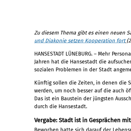
Bürgerservice
Bürgeramt
Online-Dienste
Klimaschutz und Umwelt
Zu diesem Thema gibt es einen neuen S
Rückrufformular
Klimaschutz
und Diakonie setzen Kooperation fort
(
Sag's uns einfach
Klimaanpassung
Bauen und Mobilität
HANSESTADT LÜNEBURG. – Mehr Personal
Grünes Lüneburg
Jahren hat die Hansestadt die aufsuche
Stadtentwicklung
Umwelt
sozialen Problemen in der Stadt angem
Straßen- und Brückenbau
Kultur und Freizeit
Nachhaltigkeit
Denkmalschutz
Künftig sollen die Zeiten, in denen die 
Kulturhäuser und Bibliotheke
Mobilität
werden, um noch besser auf die auch öf
Kulturreferat
Gesellschaft, Soziales und Bildu
Das ist ein Baustein der jüngsten Auss
Sanierungsgebiete
Sport
durch die Hansestadt.
Bildung
Wohnen
Stadtarchiv
Soziales
Sicherheit und Ordnung
Vergabe: Stadt ist in Gesprächen mi
Tourismus
Familie und Betreuung
Beworben hatte sich darauf der Lebens