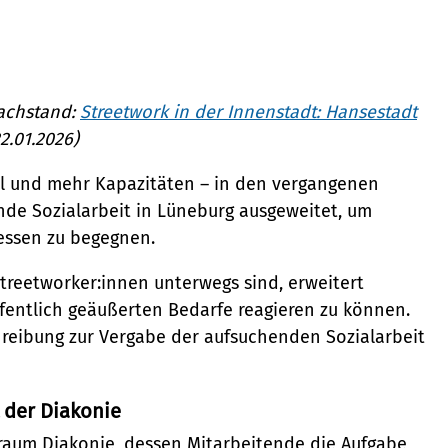
achstand:
Streetwork in der Innenstadt: Hansestadt
22.01.2026)
 und mehr Kapazitäten – in den vergangenen
nde Sozialarbeit in Lüneburg ausgeweitet, um
essen zu begegnen.
Streetworker:innen unterwegs sind, erweitert
n
fentlich geäußerten Bedarfe reagieren zu können.
ng
chreibung zur Vergabe der aufsuchenden Sozialarbeit
t der Diakonie
raum Diakonie, dessen Mitarbeitende die Aufgabe