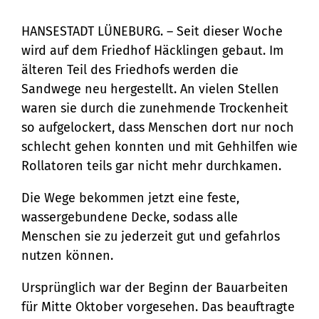
auf den Wegen: Bauarbeiten auf dem
Friedhof Häcklingen …
Bürgerservice
HANSESTADT LÜNEBURG. – Seit dieser Woche
wird auf dem Friedhof Häcklingen gebaut. Im
Bürgeramt
Klimaschutz und Umwelt
älteren Teil des Friedhofs werden die
Online-Dienste
Sandwege neu hergestellt. An vielen Stellen
Klimaschutz
Bauen und Mobilität
waren sie durch die zunehmende Trockenheit
Rückrufformular
Klimaanpassung
so aufgelockert, dass Menschen dort nur noch
Stadtentwicklung
Kultur und Freizeit
schlecht gehen konnten und mit Gehhilfen wie
Sag's uns einfach
Grünes Lüneburg
Straßen- und
Rollatoren teils gar nicht mehr durchkamen.
Kulturhäuser und
Gesellschaft, Soziales und
Umwelt
Brückenbau
Die Wege bekommen jetzt eine feste,
Bildung
Bibliotheken
Nachhaltigkeit
wassergebundene Decke, sodass alle
Denkmalschutz
Bildung
Kulturreferat
Menschen sie zu jederzeit gut und gefahrlos
Sicherheit und Ordnung
Mobilität
nutzen können.
Soziales
Sport
Ordnungsamt
Sanierungsgebiete
Ursprünglich war der Beginn der Bauarbeiten
Familie und Betreuung
Stadtarchiv
Schiedsamt
für Mitte Oktober vorgesehen. Das beauftragte
Wohnen