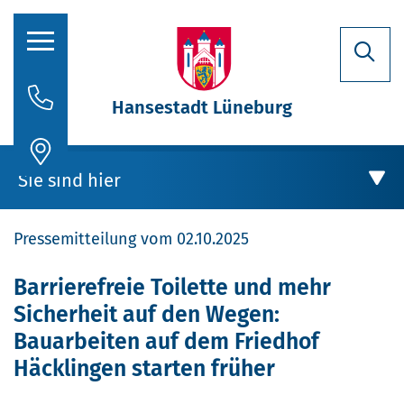
Hansestadt Lüneburg
Rathaus
Sie sind hier
Aktuelles
Pressemitteilung vom 02.10.2025
Stadtporträt
Oberbürgermeisterin
Rathaus
Barrierefreie Toilette und mehr
Sicherheit auf den Wegen:
Politik
Aktuelles
Bauarbeiten auf dem Friedhof
Verwaltung
Häcklingen starten früher
Stellenausschreibungen
Barrierefreie Toilette und mehr Sicherheit