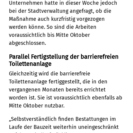
Stadtteilarbeit
Tourismus
Telefon:
Ortsrecht
Unternehmen hatte in dieser Woche jedoch
bei der Stadtverwaltung angefragt, ob die
Bürger:innenbeteiligung
Veranstaltungskalender
Straßenreinigung und
04131 - 309-0
Maßnahme auch kurzfristig vorgezogen
Ehrenamt
(Metropolregion HH)
werden könne. So sind die Arbeiten
Winterdienst
E-Mail:
voraussichtlich bis Mitte Oktober
abgeschlossen.
stadt@stadt.lueneburg.de
Parallel Fertigstellung der barrierefreien
Toilettenanlage
Anschrift:
Gleichzeitig wird die barrierefreie
Am Ochsenmarkt 1
Toilettenanlage fertiggestellt, die in den
21335 Lüneburg
vergangenen Monaten bereits errichtet
worden ist. Sie ist voraussichtlich ebenfalls ab
Mitte Oktober nutzbar.
„Selbstverständlich finden Bestattungen im
Laufe der Bauzeit weiterhin uneingeschränkt