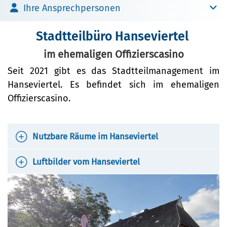
Umwelt
Brückenbau
Ihre Ansprechpersonen
Bildung
Bibliotheken
Stadtteilbüro Hanseviertel
Nachhaltigkeit
Denkmalschutz
Kulturreferat
Stadtteilbüro Hanseviertel
Bildung
Mobilität
Sport
im ehemaligen Offizierscasino
Soziales
Sanierungsgebiete
Seit 2021 gibt es das Stadtteilmanagement im
Stadtarchiv
Familie und Betreuung
Hanseviertel. Es befindet sich im ehemaligen
Wohnen
Tourismus
Stadtteilarbeit
Offizierscasino.
Veranstaltungskalender
Bürger:innenbeteiligung
(Metropolregion HH)
Nutzbare Räume im Hanseviertel
Ehrenamt
Luftbilder vom Hanseviertel
Sicherheit und Ordnung
Übersicht über die nutzbaren
Räume im Hanseviertel
Ordnungsamt
PDF
Das Hanseviertel im Wandel
(
PDF
/ 1.55 MB)
Schiedsamt
der Zeit: Luftbilder 2000 –
Download
PDF
2020