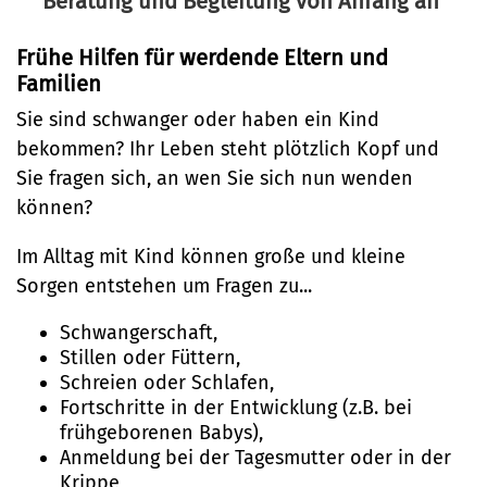
Umwelt
Beratung und Begleitung von Anfang an
Brückenbau
Bildung
Bibliotheken
Frühe Hilfen
Nachhaltigkeit
Denkmalschutz
Frühe Hilfen für werdende Eltern und
Kulturreferat
Bildung
Familien
Mobilität
Sport
Soziales
Sie sind schwanger oder haben ein Kind
Sanierungsgebiete
bekommen? Ihr Leben steht plötzlich Kopf und
Stadtarchiv
Familie und Betreuung
Sie fragen sich, an wen Sie sich nun wenden
Wohnen
Tourismus
können?
Stadtteilarbeit
Veranstaltungskalender
Bürger:innenbeteiligung
Im Alltag mit Kind können große und kleine
Sorgen entstehen um Fragen zu...
(Metropolregion HH)
Ehrenamt
Schwangerschaft,
Stillen oder Füttern,
Sicherheit und Ordnung
Schreien oder Schlafen,
Ordnungsamt
Fortschritte in der Entwicklung (z.B. bei
frühgeborenen Babys),
Schiedsamt
Anmeldung bei der Tagesmutter oder in der
Krippe,