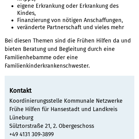
Telefon:
Ortsrecht
eigene Erkrankung oder Erkrankung des
Kindes,
Straßenreinigung und
04131 - 309-0
Finanzierung von nötigen Anschaffungen,
veränderte Partnerschaft und vieles mehr
Winterdienst
E-Mail:
Bei diesen Themen sind die Frühen Hilfen da und
bieten Beratung und Begleitung durch eine
stadt@stadt.lueneburg.de
Familienhebamme oder eine
Familienkinderkrankenschwester.
Anschrift:
Am Ochsenmarkt 1
Kontakt
21335 Lüneburg
Koordinierungsstelle Kommunale Netzwerke
Frühe Hilfen für Hansestadt und Landkreis
Lüneburg
Sülztorstraße 21, 2. Obergeschoss
+49 4131 309-3899