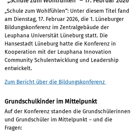
Umwelt
„Schule zum Wohlfühlen“ – 17. Februar 2026
Brückenbau
Bildung
Bibliotheken
Bildungskonferenz 2026
Nachhaltigkeit
„Schule zum Wohlfühlen“: Unter diesem Titel fand
Denkmalschutz
Kulturreferat
am Dienstag, 17. Februar 2026, die 1. Lüneburger
Bildung
Mobilität
Bildungskonferenz im Zentralgebäude der
Sport
Soziales
Leuphana Universität Lüneburg statt. Die
Sanierungsgebiete
Stadtarchiv
Hansestadt Lüneburg hatte die Konferenz in
Familie und Betreuung
Wohnen
Kooperation mit der Leuphana Innovation
Tourismus
Stadtteilarbeit
Community Schulentwicklung und Leadership
Veranstaltungskalender
entwickelt.
Bürger:innenbeteiligung
(Metropolregion HH)
Zum Bericht über die Bildungskonferenz
Ehrenamt
Grundschulkinder im Mittelpunkt
Sicherheit und Ordnung
Auf der Konferenz standen die Grundschülerinnen
Ordnungsamt
und Grundschüler im Mittelpunkt – und die
Schiedsamt
Fragen: