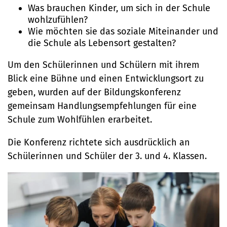
Telefon:
Ortsrecht
Was brauchen Kinder, um sich in der Schule
wohlzufühlen?
Straßenreinigung und
04131 - 309-0
Wie möchten sie das soziale Miteinander und
die Schule als Lebensort gestalten?
Winterdienst
E-Mail:
Um den Schülerinnen und Schülern mit ihrem
Blick eine Bühne und einen Entwicklungsort zu
stadt@stadt.lueneburg.de
geben, wurden auf der Bildungskonferenz
gemeinsam Handlungsempfehlungen für eine
Anschrift:
Schule zum Wohlfühlen erarbeitet.
Am Ochsenmarkt 1
Die Konferenz richtete sich ausdrücklich an
21335 Lüneburg
Schülerinnen und Schüler der 3. und 4. Klassen.