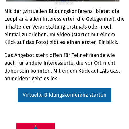
Wunsch: Statt fester Pausenzeiten, dann Pause
Kinder unterstützen beim Kochen oder Essen
machen, wenn nötig
Mehr Freiheit beim Lernen
vorbereiten
Mit der „virtuellen Bildungskonferenz“ bietet die
Lösungsideen: Die Zeit selbst einteilen, das heißt
Leuphana allen Interessierten die Gelegenheit, die
Wunsch: Zeit frei einteilen, statt 45-Minuten
Lösungsideen: Schulkiosk von und für Kinder,
auch, dann weiterzuarbeiten, wenn man noch
Unterricht und feste Anfangs-, End- und
kostenloser Obstkorb, Koch-AG, Essensautomat
Inhalte der Veranstaltung erstmals oder noch
keine Pause braucht
Pausenzeiten aufbrechen
einmal zu erleben. Im Video (startet mit einem
Saubere Schultoiletten
Lösungsideen: Kinder, die erst später besser
Klick auf das Foto) gibt es einen ersten Einblick.
Wunsch: Auf die Toiletten gehen können ohne
lernen können, dürfen später anfangen, frei
Ekel oder sogar Angst
wählbare Fächer, mehr Projektarbeit, Ruhezeiten
Das Angebot steht offen für Teilnehmende wie
auch für andere Interessierte, die vor Ort nicht
Lösungsideen: Gemeinsam Regeln für alle
dabei sein konnten. Mit einem Klick auf „Als Gast
erarbeiten, Putzdienste einteilen, häufiger putzen
anmelden“ geht es los.
Leichtere Schulranzen
Wunsch: Nicht so oft so viele Schulmaterialien
Virtuelle Bildungskonferenz starten
tragen müssen
Lösungsideen: Förderbänder, weniger oder
leichtere Materialien, Bücher und Hefte in der
Schule lagern