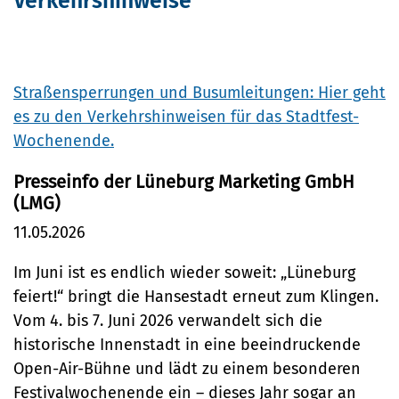
Verkehrshinweise
Programm und Verkehrshinweise
Bürgerservice
Bürgeramt
Klimaschutz und Umwelt
Straßensperrungen und Busumleitungen: Hier geht
Online-Dienste
es zu den Verkehrshinweisen für das Stadtfest-
Klimaschutz
Bauen und Mobilität
Wochenende.
Rückrufformular
Klimaanpassung
Stadtentwicklung
Kultur und Freizeit
Presseinfo der Lüneburg Marketing GmbH
Sag's uns einfach
Grünes Lüneburg
(LMG)
Straßen- und
Kulturhäuser und
Gesellschaft, Soziales und
Umwelt
11.05.2026
Brückenbau
Bildung
Bibliotheken
Nachhaltigkeit
Im Juni ist es endlich wieder soweit: „Lüneburg
Denkmalschutz
Bildung
Kulturreferat
feiert!“ bringt die Hansestadt erneut zum Klingen.
Sicherheit und Ordnung
Mobilität
Vom 4. bis 7. Juni 2026 verwandelt sich die
Soziales
Sport
Ordnungsamt
historische Innenstadt in eine beeindruckende
Sanierungsgebiete
Familie und Betreuung
Stadtarchiv
Open-Air-Bühne und lädt zu einem besonderen
Schiedsamt
Wohnen
Festivalwochenende ein – dieses Jahr sogar an