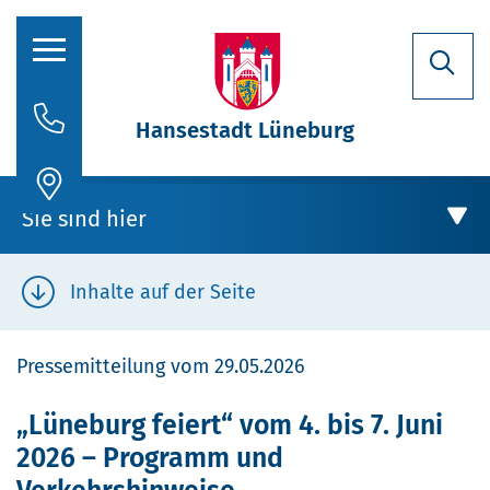
Hansestadt Lüneburg
Rathaus
Sie sind hier
Aktuelles
Stadtporträt
Inhalte auf der Seite
Oberbürgermeisterin
Rathaus
Pressemitteilung vom 29.05.2026
Politik
Aktuelles
„Lüneburg feiert“ vom 4. bis 7. Juni
Verwaltung
2026 – Programm und
Stellenausschreibungen
„Lüneburg feiert“ vom 4. bis 7. Juni 2026 –