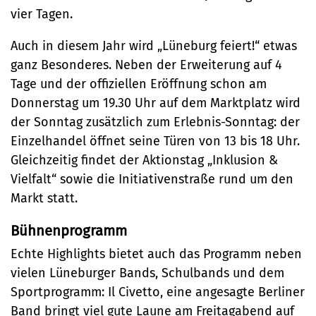
Stadtteilarbeit
Tourismus
Telefon:
Ortsrecht
vier Tagen.
Bürger:innenbeteiligung
Veranstaltungskalender
Straßenreinigung und
04131 - 309-0
Auch in diesem Jahr wird „Lüneburg feiert!“ etwas
Ehrenamt
(Metropolregion HH)
Winterdienst
ganz Besonderes. Neben der Erweiterung auf 4
E-Mail:
Tage und der offiziellen Eröffnung schon am
Donnerstag um 19.30 Uhr auf dem Marktplatz wird
stadt@stadt.lueneburg.de
der Sonntag zusätzlich zum Erlebnis-Sonntag: der
Einzelhandel öffnet seine Türen von 13 bis 18 Uhr.
Anschrift:
Gleichzeitig findet der Aktionstag „Inklusion &
Vielfalt“ sowie die Initiativenstraße rund um den
Am Ochsenmarkt 1
Markt statt.
21335 Lüneburg
Bühnenprogramm
Echte Highlights bietet auch das Programm neben
vielen Lüneburger Bands, Schulbands und dem
Sportprogramm: Il Civetto, eine angesagte Berliner
Band bringt viel gute Laune am Freitagabend auf