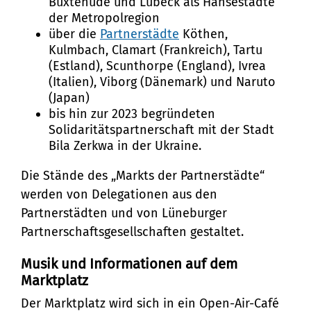
Stadtteilarbeit
Tourismus
Buxtehude und Lübeck als Hansestädte
Telefon:
Ortsrecht
der Metropolregion
Bürger:innenbeteiligung
Veranstaltungskalender
über die
Partnerstädte
Köthen,
Straßenreinigung und
04131 - 309-0
Kulmbach, Clamart (Frankreich), Tartu
Ehrenamt
(Metropolregion HH)
Winterdienst
(Estland), Scunthorpe (England), Ivrea
E-Mail:
(Italien), Viborg (Dänemark) und Naruto
(Japan)
stadt@stadt.lueneburg.de
bis hin zur 2023 begründeten
Solidaritätspartnerschaft mit der Stadt
Bila Zerkwa in der Ukraine.
Anschrift:
Die Stände des „Markts der Partnerstädte“
Am Ochsenmarkt 1
werden von Delegationen aus den
21335 Lüneburg
Partnerstädten und von Lüneburger
Partnerschaftsgesellschaften gestaltet.
Musik und Informationen auf dem
Marktplatz
Der Marktplatz wird sich in ein Open-Air-Café