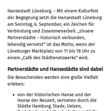
Lüneburg feiert am 6. September auf dem
Marktplatz seine …
Bürgerservice
Hansestadt Lüneburg. – Mit einem Kulturfest
der Begegnung setzt die Hansestadt Lüneburg
Bürgeramt
Klimaschutz und Umwelt
am Sonntag, 6. September, ein Zeichen für
Online-Dienste
Verbindung und Zusammenarbeit. „Unsere
Klimaschutz
Bauen und Mobilität
Partnerstädte – historisch verbunden,
Rückrufformular
Klimaanpassung
lebendig vernetzt“ ist das Motto, wenn der
Stadtentwicklung
Kultur und Freizeit
Lüneburger Marktplatz von 11 bis 18 Uhr zu
Sag's uns einfach
Grünes Lüneburg
Straßen- und
einem „Café des Städtenetzwerks“ wird.
Kulturhäuser und
Gesellschaft, Soziales und
Umwelt
Brückenbau
Partnerstädte und Hansestädte sind dabei
Bildung
Bibliotheken
Nachhaltigkeit
Die Besuchenden werden eine große Vielfalt
Denkmalschutz
Bildung
Kulturreferat
Sicherheit und Ordnung
erleben:
Mobilität
Soziales
Sport
Ordnungsamt
von der historischen Hanse und der
Sanierungsgebiete
Familie und Betreuung
Hanse der Neuzeit, vertreten durch die
Stadtarchiv
Schiedsamt
Städte Hamburg, Stade, Uelzen,
Wohnen