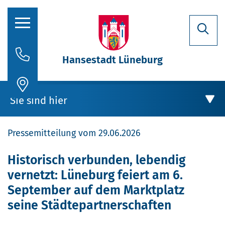
Hansestadt Lüneburg
Rathaus
Sie sind hier
Aktuelles
Pressemitteilung vom 29.06.2026
Stadtporträt
Oberbürgermeisterin
Rathaus
Historisch verbunden, lebendig
vernetzt: Lüneburg feiert am 6.
Politik
Aktuelles
September auf dem Marktplatz
Verwaltung
seine Städtepartnerschaften
Stellenausschreibungen
Historisch verbunden, lebendig vernetzt: