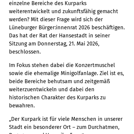
einzelne Bereiche des Kurparks
Zukunft des Kurparks
weiterentwickelt und zukunftsfähig gemacht
Bürgerservice
werden? Mit dieser Frage wird sich der
Bürgeramt
Lüneburger Bürger:innenrat 2026 beschäftigen.
Klimaschutz und Umwelt
Das hat der Rat der Hansestadt in seiner
Online-Dienste
Klimaschutz
Sitzung am Donnerstag, 21. Mai 2026,
Bauen und Mobilität
Rückrufformular
beschlossen.
Klimaanpassung
Stadtentwicklung
Kultur und Freizeit
Sag's uns einfach
Im Fokus stehen dabei die Konzertmuschel
Grünes Lüneburg
Straßen- und
Kulturhäuser und
sowie die ehemalige Minigolfanlage. Ziel ist es,
Gesellschaft, Soziales und
Umwelt
Brückenbau
beide Bereiche behutsam und zeitgemäß
Bildung
Bibliotheken
weiterzuentwickeln und dabei den
Nachhaltigkeit
Denkmalschutz
Bildung
Kulturreferat
historischen Charakter des Kurparks zu
Sicherheit und Ordnung
bewahren.
Mobilität
Soziales
Sport
Ordnungsamt
Sanierungsgebiete
„Der Kurpark ist für viele Menschen in unserer
Familie und Betreuung
Stadtarchiv
Schiedsamt
Stadt ein besonderer Ort – zum Durchatmen,
Wohnen