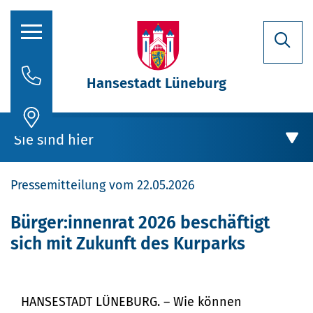
Hansestadt Lüneburg
Rathaus
Sie sind hier
Aktuelles
Pressemitteilung vom 22.05.2026
Stadtporträt
Oberbürgermeisterin
Rathaus
Bürger:innenrat 2026 beschäftigt
sich mit Zukunft des Kurparks
Politik
Aktuelles
Verwaltung
Stellenausschreibungen
HANSESTADT LÜNEBURG. – Wie können
Bürger:innenrat 2026 beschäftigt sich mit