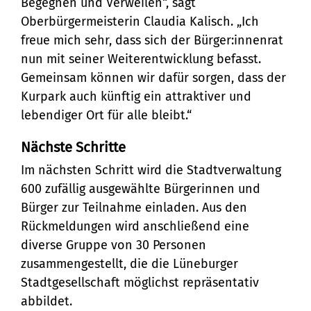
Stadtteilarbeit
Tourismus
Begegnen und Verweilen“, sagt
Telefon:
Ortsrecht
Oberbürgermeisterin Claudia Kalisch. „Ich
Bürger:innenbeteiligung
Veranstaltungskalender
Straßenreinigung und
04131 - 309-0
freue mich sehr, dass sich der Bürger:innenrat
Ehrenamt
(Metropolregion HH)
nun mit seiner Weiterentwicklung befasst.
Winterdienst
Gemeinsam können wir dafür sorgen, dass der
E-Mail:
Kurpark auch künftig ein attraktiver und
stadt@stadt.lueneburg.de
lebendiger Ort für alle bleibt.“
Nächste Schritte
Anschrift:
Im nächsten Schritt wird die Stadtverwaltung
Am Ochsenmarkt 1
600 zufällig ausgewählte Bürgerinnen und
21335 Lüneburg
Bürger zur Teilnahme einladen. Aus den
Rückmeldungen wird anschließend eine
diverse Gruppe von 30 Personen
zusammengestellt, die die Lüneburger
Stadtgesellschaft möglichst repräsentativ
abbildet.