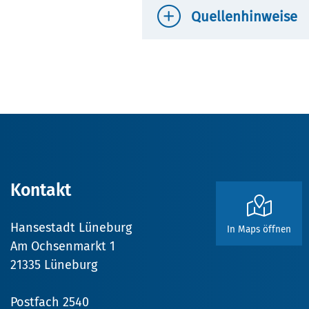
Quellenhinweise
Amlung, Ullrich, "Reichwein, 
3.5.2024]; URL:
https://www.d
Fest, Joachim, Staatsstreich. 
„Reichwein, Adolf / 1898-194
https://rppd.lobid.org/11859
Kontakt
Hansestadt Lüneburg
In Maps öffnen
Am Ochsenmarkt 1
21335 Lüneburg
Postfach 2540