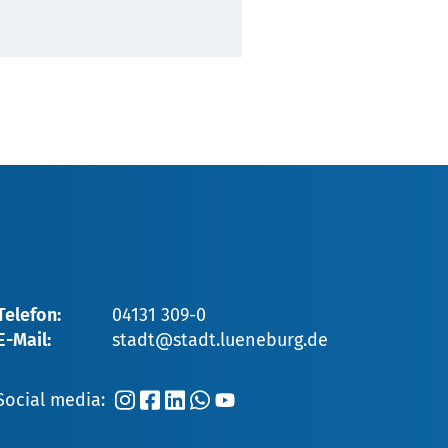
[Online-Version, abgerufen
fen 3.5.2024] URL:
Telefon:
04131 309-0
E-Mail:
stadt@stadt.lueneburg.de
Social media: