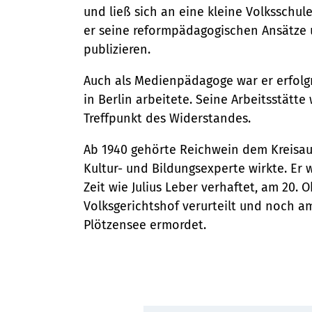
Ordnungsamt
Stadtteilarbeit
und ließ sich an eine kleine Volksschul
Schiedsamt
er seine reformpädagogischen Ansätze
Bürger:innenbeteiligung
Ortsrecht
publizieren.
Ehrenamt
Telefon:
Straßenreinigung und Winterd
04131 - 309-0
Auch als Medienpädagoge war er erfolgr
in Berlin arbeitete. Seine Arbeitsstätt
E-Mail:
Treffpunkt des Widerstandes.
stadt@stadt.lueneburg.de
Ab 1940 gehörte Reichwein dem Kreisaue
Kultur- und Bildungsexperte wirkte. Er 
Anschrift:
Zeit wie Julius Leber verhaftet, am 20.
Am Ochsenmarkt 1
Volksgerichtshof verurteilt und noch am
21335 Lüneburg
Plötzensee ermordet.