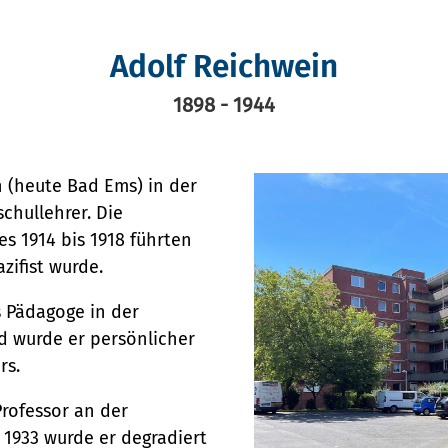
Adolf Reichwein
1898 - 1944
 (heute Bad Ems) in der
chullehrer. Die
s 1914 bis 1918 führten
gion HH)
zifist wurde.
 Pädagoge in der
ng
d wurde er persönlicher
rs.
Professor an der
1933 wurde er degradiert