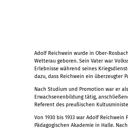
Stadtentwicklung
Umwelt
Straßen- und Brückenbau
Kultur und Freizeit
Nachhaltigkeit
Denkmalschutz
Kulturhäuser und Bibliotheken
Mobilität
Kulturreferat
Sanierungsgebiete
Sport
Wohnen
Stadtarchiv
Adolf Reichwein wurde in Ober-Rosbach
Tourismus
Wetterau geboren. Sein Vater war Volkss
Erlebnisse während seines Kriegsdienste
Veranstaltungskalender (Metropolre
dazu, dass Reichwein ein überzeugter Pa
Nach Studium und Promotion war er als
Gesellschaft, Soziales und Bildu
Erwachsenenbildung tätig, anschließen
Referent des preußischen Kultusministe
Bildung
Soziales
Sicherheit und Ordnung
Von 1930 bis 1933 war Adolf Reichwein 
Familie und Betreuung
Pädagogischen Akademie in Halle. Nach 