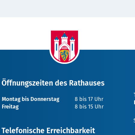
Adolf" in: Neue Deutsche Biographie 21 (2003), S. 322 -324 
eutsche-biographie.de/pnd118599208.html#ndbcontent
]
Der lange Weg um 20. Juli, 3. Aufl. München 1997, S. 161
4“ in: Die Rheinland-Pfälzische Personendatenbank. [abgeru
9208
Öffnungszeiten des Rathauses
Montag bis Donnerstag
8 bis 17 Uhr
Freitag
8 bis 15 Uhr
Telefonische Erreichbarkeit