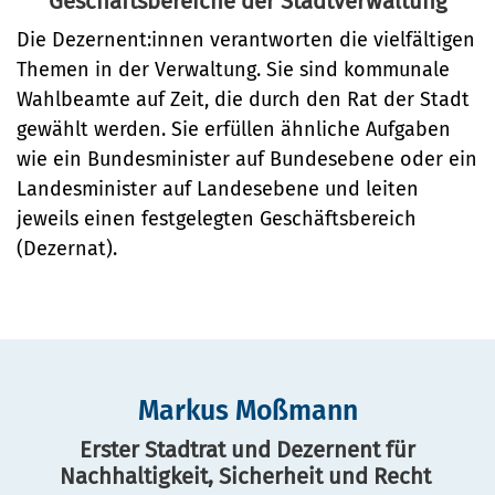
Geschäftsbereiche der Stadtverwaltung
Die vier Dezernate
Die Dezernent:innen verantworten die vielfältigen
Bürgerservice
Themen in der Verwaltung. Sie sind kommunale
Bürgeramt
Wahlbeamte auf Zeit, die durch den Rat der Stadt
Klimaschutz und Umwelt
gewählt werden. Sie erfüllen ähnliche Aufgaben
Online-Dienste
Klimaschutz
wie ein Bundesminister auf Bundesebene oder ein
Bauen und Mobilität
Rückrufformular
Landesminister auf Landesebene und leiten
Klimaanpassung
Stadtentwicklung
jeweils einen festgelegten Geschäftsbereich
Kultur und Freizeit
Sag's uns einfach
Grünes Lüneburg
(Dezernat).
Straßen- und
Kulturhäuser und
Gesellschaft, Soziales und
Umwelt
Brückenbau
Bildung
Bibliotheken
Nachhaltigkeit
Denkmalschutz
Bildung
Kulturreferat
Sicherheit und Ordnung
Mobilität
Soziales
Sport
Markus Moßmann
Ordnungsamt
Sanierungsgebiete
Familie und Betreuung
Stadtarchiv
Erster Stadtrat und Dezernent für
Schiedsamt
Nachhaltigkeit, Sicherheit und Recht
Wohnen