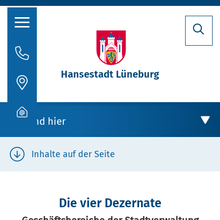
Hansestadt Lüneburg
Rathaus
Aktuelles
Sie sind hier
Stadtporträt
Oberbürgermeisterin
Inhalte auf der Seite
Politik
Rathaus
Verwaltung
Die vier Dezernate
Verwaltung
Stellenausschreibungen