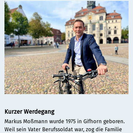
Stadtteilarbeit
Tourismus
Telefon:
Ortsrecht
Bürger:innenbeteiligung
Veranstaltungskalender
Straßenreinigung und
04131 - 309-0
Ehrenamt
(Metropolregion HH)
Winterdienst
E-Mail:
stadt@stadt.lueneburg.de
Anschrift:
Am Ochsenmarkt 1
21335 Lüneburg
Kurzer Werdegang
Markus Moßmann wurde 1975 in Gifhorn geboren.
Weil sein Vater Berufssoldat war, zog die Familie