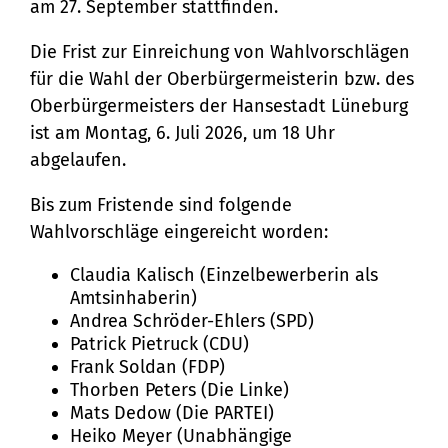
Stadtteilarbeit
Tourismus
Telefon:
am 27. September stattfinden.
Ortsrecht
Bürger:innenbeteiligung
Veranstaltungskalender
Straßenreinigung und
04131 - 309-0
Die Frist zur Einreichung von Wahlvorschlägen
für die Wahl der Oberbürgermeisterin bzw. des
Ehrenamt
(Metropolregion HH)
Winterdienst
Oberbürgermeisters der Hansestadt Lüneburg
E-Mail:
ist am Montag, 6. Juli 2026, um 18 Uhr
abgelaufen.
stadt@stadt.lueneburg.de
Bis zum Fristende sind folgende
Anschrift:
Wahlvorschläge eingereicht worden:
Am Ochsenmarkt 1
Claudia Kalisch (Einzelbewerberin als
21335 Lüneburg
Amtsinhaberin)
Andrea Schröder-Ehlers (SPD)
Patrick Pietruck (CDU)
Frank Soldan (FDP)
Thorben Peters (Die Linke)
Mats Dedow (Die PARTEI)
Heiko Meyer (Unabhängige