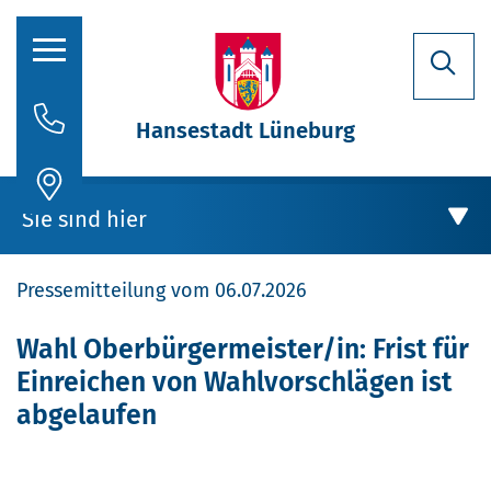
Hansestadt Lüneburg
Rathaus
Sie sind hier
Aktuelles
Pressemitteilung vom 06.07.2026
Stadtporträt
Oberbürgermeisterin
Rathaus
Wahl Oberbürgermeister/in: Frist für
Einreichen von Wahlvorschlägen ist
Politik
Aktuelles
abgelaufen
Verwaltung
Stellenausschreibungen
Wahl Oberbürgermeister/in: Frist für