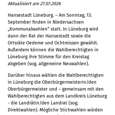
Einreichen von Wahlvorschlägen ist
Aktualisiert am 27.07.2026
abgelaufen
Bürgerservice
Hansestadt Lüneburg. – Am Sonntag, 13.
Bürgeramt
September finden in Niedersachsen
Klimaschutz und Umwelt
„Kommunalwahlen“ statt. In Lüneburg wird
Online-Dienste
Klimaschutz
dann der Rat der Hansestadt sowie die
Bauen und Mobilität
Rückrufformular
Ortsräte Oedeme und Ochtmissen gewählt.
Klimaanpassung
Stadtentwicklung
Außerdem können die Wahlberechtigten in
Kultur und Freizeit
Sag's uns einfach
Grünes Lüneburg
Lüneburg ihre Stimme für den Kreistag
Straßen- und
Kulturhäuser und
abgeben (sog. allgemeine Neuwahlen).
Gesellschaft, Soziales und
Umwelt
Brückenbau
Bildung
Bibliotheken
Darüber hinaus wählen die Wahlberechtigten
Nachhaltigkeit
Denkmalschutz
in Lüneburg die Oberbürgermeisterin/den
Bildung
Kulturreferat
Sicherheit und Ordnung
Oberbürgermeister und – gemeinsam mit den
Mobilität
Soziales
Sport
Wahlberechtigten aus dem Landkreis Lüneburg
Ordnungsamt
Sanierungsgebiete
- die Landrätin/den Landrat (sog.
Familie und Betreuung
Stadtarchiv
Schiedsamt
Direktwahlen). Mögliche Stichwahlen würden
Wohnen