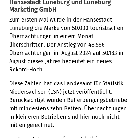
Hansestadt Lüneburg und Lüneburg
neuem Rekord-Kurs
Marketing GmbH
Bürgerservice
Zum ersten Mal wurde in der Hansestadt
Bürgeramt
Lüneburg die Marke von 50.000 touristischen
Klimaschutz und Umwelt
Übernachtungen in einem Monat
Online-Dienste
Klimaschutz
überschritten. Der Anstieg von 48.566
Bauen und Mobilität
Rückrufformular
Übernachtungen im August 2024 auf 50.183 im
Klimaanpassung
Stadtentwicklung
August dieses Jahres bedeutet ein neues
Kultur und Freizeit
Sag's uns einfach
Grünes Lüneburg
Rekord-Hoch.
Straßen- und
Kulturhäuser und
Gesellschaft, Soziales und
Umwelt
Diese Zahlen hat das Landesamt für Statistik
Brückenbau
Bildung
Bibliotheken
Niedersachsen (LSN) jetzt veröffentlicht.
Nachhaltigkeit
Denkmalschutz
Bildung
Kulturreferat
Berücksichtigt wurden Beherbergungsbetriebe
Sicherheit und Ordnung
mit mindestens zehn Betten. Übernachtungen
Mobilität
Soziales
Sport
Ordnungsamt
in kleineren Betrieben sind hier noch nicht
Sanierungsgebiete
Familie und Betreuung
mit eingerechnet.
Stadtarchiv
Schiedsamt
Wohnen