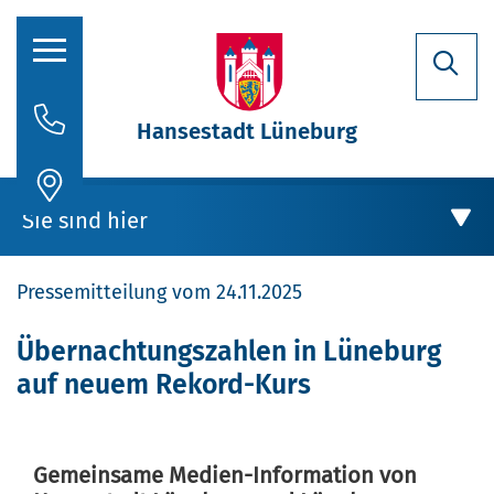
Hansestadt Lüneburg
Rathaus
Sie sind hier
Aktuelles
Pressemitteilung vom 24.11.2025
Stadtporträt
Oberbürgermeisterin
Rathaus
Übernachtungszahlen in Lüneburg
auf neuem Rekord-Kurs
Politik
Aktuelles
Verwaltung
Gemeinsame Medien-Information von
Stellenausschreibungen
Übernachtungszahlen in Lüneburg auf