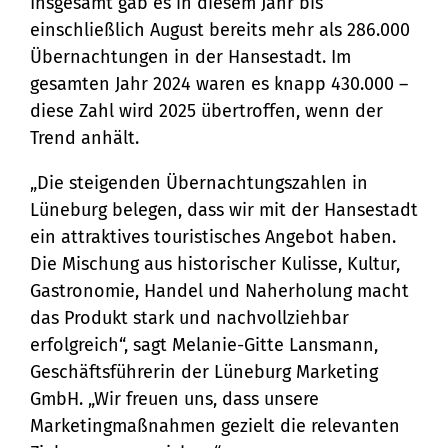
Stadtteilarbeit
Tourismus
Insgesamt gab es in diesem Jahr bis
Telefon:
Ortsrecht
einschließlich August bereits mehr als 286.000
Bürger:innenbeteiligung
Veranstaltungskalender
Straßenreinigung und
04131 - 309-0
Übernachtungen in der Hansestadt. Im
Ehrenamt
(Metropolregion HH)
gesamten Jahr 2024 waren es knapp 430.000 –
Winterdienst
diese Zahl wird 2025 übertroffen, wenn der
E-Mail:
Trend anhält.
stadt@stadt.lueneburg.de
„Die steigenden Übernachtungszahlen in
Lüneburg belegen, dass wir mit der Hansestadt
Anschrift:
ein attraktives touristisches Angebot haben.
Die Mischung aus historischer Kulisse, Kultur,
Am Ochsenmarkt 1
Gastronomie, Handel und Naherholung macht
21335 Lüneburg
das Produkt stark und nachvollziehbar
erfolgreich“, sagt Melanie-Gitte Lansmann,
Geschäftsführerin der Lüneburg Marketing
GmbH. „Wir freuen uns, dass unsere
Marketingmaßnahmen gezielt die relevanten