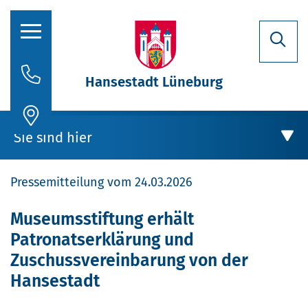
Hansestadt Lüneburg
Rathaus
Sie sind hier
Aktuelles
Pressemitteilung vom 24.03.2026
Stadtporträt
Oberbürgermeisterin
Rathaus
Museumsstiftung erhält
Patronatserklärung und
Politik
Aktuelles
Zuschussvereinbarung von der
Verwaltung
Hansestadt
Stellenausschreibungen
Museumsstiftung erhält Patronatserklärung