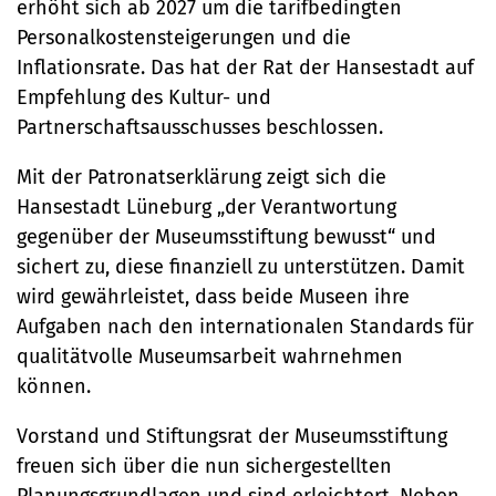
Stadtteilarbeit
Tourismus
Telefon:
erhöht sich ab 2027 um die tarifbedingten
Ortsrecht
Personalkostensteigerungen und die
Bürger:innenbeteiligung
Veranstaltungskalender
Straßenreinigung und
04131 - 309-0
Inflationsrate. Das hat der Rat der Hansestadt auf
Ehrenamt
(Metropolregion HH)
Empfehlung des Kultur- und
Winterdienst
Partnerschaftsausschusses beschlossen.
E-Mail:
Mit der Patronatserklärung zeigt sich die
stadt@stadt.lueneburg.de
Hansestadt Lüneburg „der Verantwortung
gegenüber der Museumsstiftung bewusst“ und
Anschrift:
sichert zu, diese finanziell zu unterstützen. Damit
wird gewährleistet, dass beide Museen ihre
Am Ochsenmarkt 1
Aufgaben nach den internationalen Standards für
21335 Lüneburg
qualitätvolle Museumsarbeit wahrnehmen
können.
Vorstand und Stiftungsrat der Museumsstiftung
freuen sich über die nun sichergestellten
Planungsgrundlagen und sind erleichtert. Neben