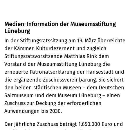
und Zuschussvereinbarung von der
Hansestadt
Bürgerservice
Medien-Information der Museumsstiftung
Bürgeramt
Klimaschutz und Umwelt
Lüneburg
Online-Dienste
Klimaschutz
In der Stiftungsratssitzung am 19. März überreichte
Bauen und Mobilität
Rückrufformular
der Kämmer, Kulturdezernent und zugleich
Klimaanpassung
Stadtentwicklung
Stiftungsratsvorsitzende Matthias Rink dem
Kultur und Freizeit
Sag's uns einfach
Grünes Lüneburg
Vorstand der Museumsstiftung Lüneburg die
Straßen- und
Kulturhäuser und
erneuerte Patronatserklärung der Hansestadt und
Gesellschaft, Soziales und
Umwelt
Brückenbau
die ergänzende Zuschussvereinbarung. Sie sichert
Bildung
Bibliotheken
Nachhaltigkeit
den beiden städtischen Museen – dem Deutschen
Denkmalschutz
Bildung
Kulturreferat
Salzmuseum und dem Museum Lüneburg – einen
Sicherheit und Ordnung
Mobilität
Zuschuss zur Deckung der erforderlichen
Soziales
Sport
Ordnungsamt
Aufwendungen bis 2030.
Sanierungsgebiete
Familie und Betreuung
Stadtarchiv
Schiedsamt
Der jährliche Zuschuss beträgt 1.650.000 Euro und
Wohnen