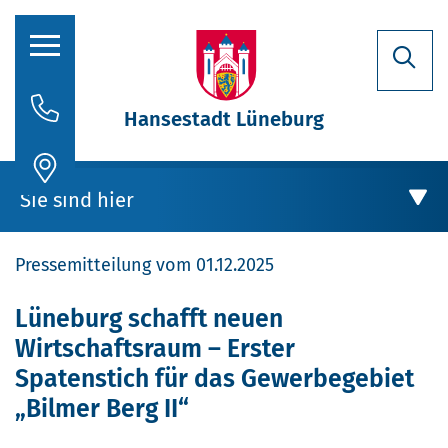
Hansestadt Lüneburg
Rathaus
Sie sind hier
Aktuelles
Pressemitteilung vom 01.12.2025
Stadtporträt
Oberbürgermeisterin
Rathaus
Lüneburg schafft neuen
Wirtschaftsraum – Erster
Politik
Aktuelles
Spatenstich für das Gewerbegebiet
Verwaltung
„Bilmer Berg II“
Stellenausschreibungen
Lüneburg schafft neuen Wirtschaftsraum –