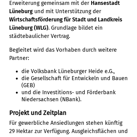
Stadtteilarbeit
Tourismus
Telefon:
Ortsrecht
Erweiterung gemeinsam mit der
Hansestadt
Lüneburg
und mit Unterstützung der
Bürger:innenbeteiligung
Veranstaltungskalender
Straßenreinigung und
04131 - 309-0
Wirtschaftsförderung für Stadt und Landkreis
Ehrenamt
(Metropolregion HH)
Lüneburg (WLG)
. Grundlage bildet ein
Winterdienst
E-Mail:
städtebaulicher Vertrag.
stadt@stadt.lueneburg.de
Begleitet wird das Vorhaben durch weitere
Partner:
Anschrift:
die Volksbank Lüneburger Heide e.G.,
die Gesellschaft für Entwickeln und Bauen
Am Ochsenmarkt 1
(GEB)
21335 Lüneburg
und die Investitions- und Förderbank
Niedersachsen (NBank).
Projekt und Zeitplan
Für gewerbliche Ansiedlungen stehen künftig
29 Hektar zur Verfügung. Ausgleichsflächen und