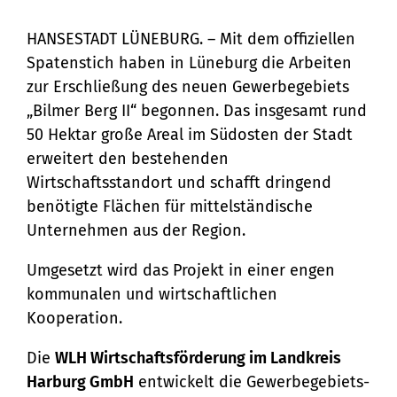
Erster Spatenstich für das Gewerbegebiet
„Bilmer Berg II“
Bürgerservice
HANSESTADT LÜNEBURG. – Mit dem offiziellen
Spatenstich haben in Lüneburg die Arbeiten
Bürgeramt
Klimaschutz und Umwelt
zur Erschließung des neuen Gewerbegebiets
Online-Dienste
„Bilmer Berg II“ begonnen. Das insgesamt rund
Klimaschutz
Bauen und Mobilität
50 Hektar große Areal im Südosten der Stadt
Rückrufformular
Klimaanpassung
erweitert den bestehenden
Stadtentwicklung
Kultur und Freizeit
Wirtschaftsstandort und schafft dringend
Sag's uns einfach
Grünes Lüneburg
Straßen- und
benötigte Flächen für mittelständische
Kulturhäuser und
Gesellschaft, Soziales und
Umwelt
Unternehmen aus der Region.
Brückenbau
Bildung
Bibliotheken
Nachhaltigkeit
Umgesetzt wird das Projekt in einer engen
Denkmalschutz
Bildung
Kulturreferat
kommunalen und wirtschaftlichen
Sicherheit und Ordnung
Mobilität
Kooperation.
Soziales
Sport
Ordnungsamt
Sanierungsgebiete
Die
WLH Wirtschaftsförderung im Landkreis
Familie und Betreuung
Stadtarchiv
Schiedsamt
Harburg GmbH
entwickelt die Gewerbegebiets-
Wohnen