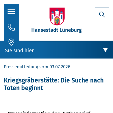
Hansestadt Lüneburg
Rathaus
Sie sind hier
Aktuelles
Pressemitteilung vom 03.07.2026
Stadtporträt
Oberbürgermeisterin
Rathaus
Kriegsgräberstätte: Die Suche nach
Toten beginnt
Politik
Aktuelles
Verwaltung
Stellenausschreibungen
Kriegsgräberstätte: Die Suche nach Toten