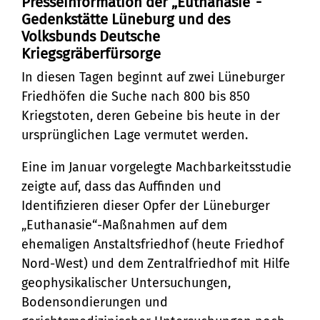
Presseinformation der „Euthanasie“-
beginnt
Gedenkstätte Lüneburg und des
Bürgerservice
Volksbunds Deutsche
Kriegsgräberfürsorge
Bürgeramt
Klimaschutz und Umwelt
In diesen Tagen beginnt auf zwei Lüneburger
Online-Dienste
Friedhöfen die Suche nach 800 bis 850
Klimaschutz
Bauen und Mobilität
Kriegstoten, deren Gebeine bis heute in der
Rückrufformular
Klimaanpassung
ursprünglichen Lage vermutet werden.
Stadtentwicklung
Kultur und Freizeit
Sag's uns einfach
Grünes Lüneburg
Straßen- und
Eine im Januar vorgelegte Machbarkeitsstudie
Kulturhäuser und
Gesellschaft, Soziales und
Umwelt
zeigte auf, dass das Auffinden und
Brückenbau
Bildung
Bibliotheken
Identifizieren dieser Opfer der Lüneburger
Nachhaltigkeit
Denkmalschutz
„Euthanasie“-Maßnahmen auf dem
Bildung
Kulturreferat
Sicherheit und Ordnung
ehemaligen Anstaltsfriedhof (heute Friedhof
Mobilität
Soziales
Sport
Nord-West) und dem Zentralfriedhof mit Hilfe
Ordnungsamt
Sanierungsgebiete
geophysikalischer Untersuchungen,
Familie und Betreuung
Stadtarchiv
Schiedsamt
Bodensondierungen und
Wohnen