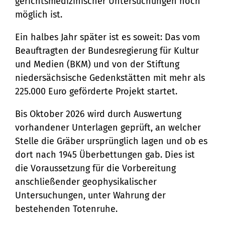
Stadtteilarbeit
Tourismus
gerichtsmedizinischer Untersuchungen noch
Telefon:
Ortsrecht
möglich ist.
Bürger:innenbeteiligung
Veranstaltungskalender
Straßenreinigung und
04131 - 309-0
Ein halbes Jahr später ist es soweit: Das vom
Ehrenamt
(Metropolregion HH)
Winterdienst
Beauftragten der Bundesregierung für Kultur
E-Mail:
und Medien (BKM) und von der Stiftung
niedersächsische Gedenkstätten mit mehr als
stadt@stadt.lueneburg.de
225.000 Euro geförderte Projekt startet.
Anschrift:
Bis Oktober 2026 wird durch Auswertung
vorhandener Unterlagen geprüft, an welcher
Am Ochsenmarkt 1
Stelle die Gräber ursprünglich lagen und ob es
21335 Lüneburg
dort nach 1945 Überbettungen gab. Dies ist
die Voraussetzung für die Vorbereitung
anschließender geophysikalischer
Untersuchungen, unter Wahrung der
bestehenden Totenruhe.