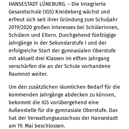
eine Außenstelle im Wilschenbrucher Weg
HANSESTADT LÜNEBURG. – Die Integrierte
Gesamtschule (IGS) Kreideberg wächst und
Bürgerservice
erfreut sich seit ihrer Gründung zum Schuljahr
Bürgeramt
2019/2020 großen Interesses bei Schülerinnen,
Klimaschutz und Umwelt
Schülern und Eltern. Durchgehend fünfzügige
Online-Dienste
Klimaschutz
Bauen und Mobilität
Jahrgänge in der Sekundarstufe I und der
Rückrufformular
erfolgreiche Start der gymnasialen Oberstufe
Klimaanpassung
Stadtentwicklung
Kultur und Freizeit
mit aktuell drei Klassen im elften Jahrgang
Sag's uns einfach
Grünes Lüneburg
verschärfen die an der Schule vorhandene
Straßen- und
Kulturhäuser und
Gesellschaft, Soziales und
Raumnot weiter.
Umwelt
Brückenbau
Bildung
Bibliotheken
Nachhaltigkeit
Um den zusätzlichen räumlichen Bedarf für die
Denkmalschutz
Bildung
Kulturreferat
kommenden Jahrgänge abdecken zu können,
Sicherheit und Ordnung
Mobilität
bekommt die IGS vorübergehend eine
Soziales
Sport
Ordnungsamt
Außenstelle für die gymnasiale Oberstufe. Das
Sanierungsgebiete
Familie und Betreuung
Stadtarchiv
hat der Verwaltungsausschuss der Hansestadt
Schiedsamt
Wohnen
am 19. Mai beschlossen.