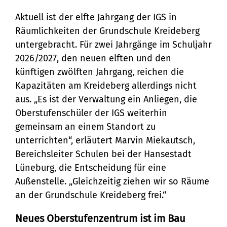
Stadtteilarbeit
Tourismus
Telefon:
Ortsrecht
Aktuell ist der elfte Jahrgang der IGS in
Bürger:innenbeteiligung
Veranstaltungskalender
Straßenreinigung und
04131 - 309-0
Räumlichkeiten der Grundschule Kreideberg
Ehrenamt
(Metropolregion HH)
untergebracht. Für zwei Jahrgänge im Schuljahr
Winterdienst
2026/2027, den neuen elften und den
E-Mail:
künftigen zwölften Jahrgang, reichen die
stadt@stadt.lueneburg.de
Kapazitäten am Kreideberg allerdings nicht
aus. „Es ist der Verwaltung ein Anliegen, die
Oberstufenschüler der IGS weiterhin
Anschrift:
gemeinsam an einem Standort zu
Am Ochsenmarkt 1
unterrichten“, erläutert Marvin Miekautsch,
21335 Lüneburg
Bereichsleiter Schulen bei der Hansestadt
Lüneburg, die Entscheidung für eine
Außenstelle. „Gleichzeitig ziehen wir so Räume
an der Grundschule Kreideberg frei.“
Neues Oberstufenzentrum ist im Bau