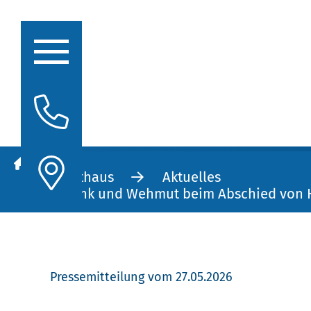
Rathaus
Aktuelles
Rathaus
Aktuelles
Stadtporträt
Dank und Wehmut beim Abschied von H
Oberbürgermeisterin
Politik
Verwaltung
Stellenausschreibungen
Pressemitteilung vom 27.05.2026