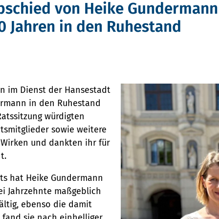
schied von Heike Gundermann
0 Jahren in den Ruhestand
n im Dienst der Hansestadt
dermann in den Ruhestand
Ratssitzung würdigten
tsmitglieder sowie weitere
n
Wirken und dankten ihr für
nt.
ng
nats hat Heike Gundermann
ei Jahrzehnte maßgeblich
ältig, ebenso die damit
fand sie nach einhelliger