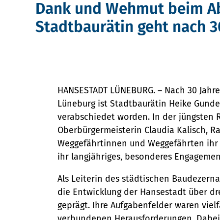
Dank und Wehmut beim Ab
Bürgerservice
Stadtbaurätin geht nach 3
Bürgeramt
Online-Dienste
Klimaschutz und Umwelt
Rückrufformular
Klimaschutz
Sag's uns einfach
Klimaanpassung
Bauen und Mobilität
HANSESTADT LÜNEBURG. – Nach 30 Jahre
Grünes Lüneburg
Lüneburg ist Stadtbaurätin Heike Gun
Stadtentwicklung
Umwelt
verabschiedet worden. In der jüngsten 
Straßen- und Brückenbau
Kultur und Freizeit
Oberbürgermeisterin Claudia Kalisch, Ra
Nachhaltigkeit
Denkmalschutz
Kulturhäuser und Bibliotheke
Weggefährtinnen und Weggefährten ihr 
Mobilität
ihr langjähriges, besonderes Engageme
Kulturreferat
Gesellschaft, Soziales und Bildu
Sanierungsgebiete
Sport
Als Leiterin des städtischen Baudezer
Bildung
Wohnen
Stadtarchiv
die Entwicklung der Hansestadt über dr
Soziales
Sicherheit und Ordnung
geprägt. Ihre Aufgabenfelder waren vielf
Tourismus
Familie und Betreuung
verbundenen Herausforderungen. Dabei 