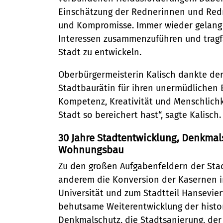
Ordnungsamt
Veranstaltungskalender (Metr
Stadtteilarbeit
Einschätzung der Rednerinnen und Redn
Schiedsamt
Bürger:innenbeteiligung
und Kompromisse. Immer wieder gelang e
Ortsrecht
Interessen zusammenzuführen und tragf
Ehrenamt
Telefon:
Straßenreinigung und Winterd
Stadt zu entwickeln.
04131 - 309-0
Oberbürgermeisterin Kalisch dankte de
E-Mail:
Stadtbaurätin für ihren unermüdlichen E
stadt@stadt.lueneburg.de
Kompetenz, Kreativität und Menschlichk
Stadt so bereichert hast“, sagte Kalisch.
Anschrift:
30 Jahre Stadtentwicklung, Denkmal
Am Ochsenmarkt 1
Wohnungsbau
21335 Lüneburg
Zu den großen Aufgabenfeldern der Sta
anderem die Konversion der Kasernen i
Universität und zum Stadtteil Hansevier
behutsame Weiterentwicklung der histor
Denkmalschutz, die Stadtsanierung, de