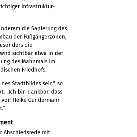
htiger Infrastruktur-,
anderem die Sanierung des
Umbau der Fußgängerzonen,
besonders die
 wird sichtbar etwa in der
tung des Mahnmals im
üdischen Friedhofs.
des Stadtbildes sein“, so
t. „Ich bin dankbar, dass
ng von Heike Gundermann
.“
ement
er Abschiedsrede mit