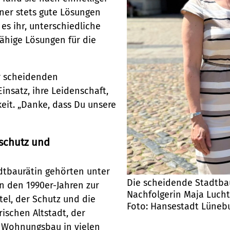
opolregion HH)
er stets gute Lösungen
s ihr, unterschiedliche
ähige Lösungen für die
ienst
r scheidenden
insatz, ihre Leidenschaft,
eit. „Danke, dass Du unsere
schutz und
dtbaurätin gehörten unter
Die scheidende Stadtbau
n den 1990er-Jahren zur
Nachfolgerin Maja Lucht
tel, der Schutz und die
Foto: Hansestadt Lüneb
ischen Altstadt, der
r Wohnungsbau in vielen