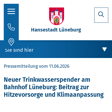
Hansestadt Lüneburg
Rathaus
Sie sind hier
Aktuelles
Pressemitteilung vom 11.06.2026
Stadtporträt
Oberbürgermeisterin
Rathaus
Neuer Trinkwasserspender am
Bahnhof Lüneburg: Beitrag zur
Politik
Aktuelles
Hitzevorsorge und Klimaanpassung
Verwaltung
Stellenausschreibungen
Neuer Trinkwasserspender am Bahnhof