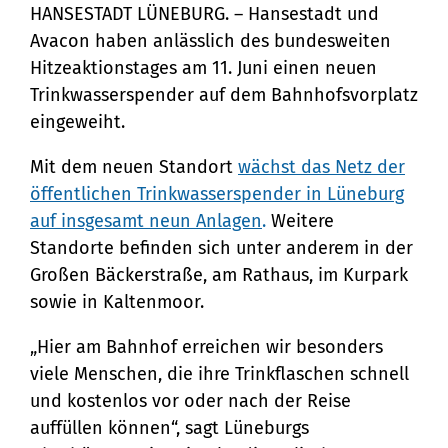
Lüneburg: Beitrag zur Hitzevorsorge und
HANSESTADT LÜNEBURG. – Hansestadt und
Klimaanpassung
Avacon haben anlässlich des bundesweiten
Bürgerservice
Hitzeaktionstages am 11. Juni einen neuen
Bürgeramt
Trinkwasserspender auf dem Bahnhofsvorplatz
Klimaschutz und Umwelt
eingeweiht.
Online-Dienste
Klimaschutz
Bauen und Mobilität
Rückrufformular
Mit dem neuen Standort
wächst das Netz der
Klimaanpassung
Stadtentwicklung
öffentlichen Trinkwasserspender in Lüneburg
Kultur und Freizeit
Sag's uns einfach
Grünes Lüneburg
auf insgesamt neun Anlagen
.
Weitere
Straßen- und
Kulturhäuser und
Standorte befinden sich unter anderem in der
Gesellschaft, Soziales und
Umwelt
Brückenbau
Großen Bäckerstraße, am Rathaus, im Kurpark
Bildung
Bibliotheken
Nachhaltigkeit
sowie in Kaltenmoor.
Denkmalschutz
Bildung
Kulturreferat
Sicherheit und Ordnung
„Hier am Bahnhof erreichen wir besonders
Mobilität
Soziales
Sport
viele Menschen, die ihre Trinkflaschen schnell
Ordnungsamt
Sanierungsgebiete
und kostenlos vor oder nach der Reise
Familie und Betreuung
Stadtarchiv
Schiedsamt
auffüllen können“, sagt Lüneburgs
Wohnen