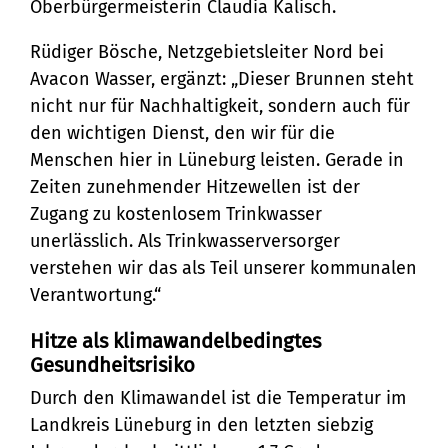
Stadtteilarbeit
Tourismus
Telefon:
Oberbürgermeisterin Claudia Kalisch.
Ortsrecht
Bürger:innenbeteiligung
Veranstaltungskalender
Straßenreinigung und
04131 - 309-0
Rüdiger Bösche, Netzgebietsleiter Nord bei
Avacon Wasser, ergänzt: „Dieser Brunnen steht
Ehrenamt
(Metropolregion HH)
Winterdienst
nicht nur für Nachhaltigkeit, sondern auch für
E-Mail:
den wichtigen Dienst, den wir für die
Menschen hier in Lüneburg leisten. Gerade in
stadt@stadt.lueneburg.de
Zeiten zunehmender Hitzewellen ist der
Zugang zu kostenlosem Trinkwasser
Anschrift:
unerlässlich. Als Trinkwasserversorger
verstehen wir das als Teil unserer kommunalen
Am Ochsenmarkt 1
Verantwortung.“
21335 Lüneburg
Hitze als klimawandelbedingtes
Gesundheitsrisiko
Durch den Klimawandel ist die Temperatur im
Landkreis Lüneburg in den letzten siebzig