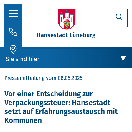
Hansestadt Lüneburg
Rathaus
Sie sind hier
Aktuelles
Pressemitteilung vom 08.05.2025
Stadtporträt
Oberbürgermeisterin
Rathaus
Vor einer Entscheidung zur
Verpackungssteuer: Hansestadt
Politik
Aktuelles
setzt auf Erfahrungsaustausch mit
Verwaltung
Kommunen
Stellenausschreibungen
Vor einer Entscheidung zur