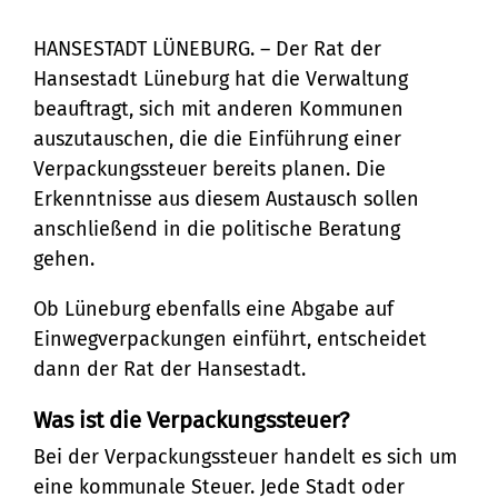
Verpackungssteuer: Hansestadt setzt auf
Erfahrungsaustausch mit Kommunen
Bürgerservice
HANSESTADT LÜNEBURG. – Der Rat der
Hansestadt Lüneburg hat die Verwaltung
Bürgeramt
Klimaschutz und Umwelt
beauftragt, sich mit anderen Kommunen
Online-Dienste
auszutauschen, die die Einführung einer
Klimaschutz
Bauen und Mobilität
Verpackungssteuer bereits planen. Die
Rückrufformular
Klimaanpassung
Erkenntnisse aus diesem Austausch sollen
Stadtentwicklung
Kultur und Freizeit
anschließend in die politische Beratung
Sag's uns einfach
Grünes Lüneburg
Straßen- und
gehen.
Kulturhäuser und
Gesellschaft, Soziales und
Umwelt
Brückenbau
Ob Lüneburg ebenfalls eine Abgabe auf
Bildung
Bibliotheken
Nachhaltigkeit
Einwegverpackungen einführt, entscheidet
Denkmalschutz
Bildung
Kulturreferat
dann der Rat der Hansestadt.
Sicherheit und Ordnung
Mobilität
Soziales
Sport
Ordnungsamt
Was ist die Verpackungssteuer?
Sanierungsgebiete
Familie und Betreuung
Stadtarchiv
Bei der Verpackungssteuer handelt es sich um
Schiedsamt
Wohnen
eine kommunale Steuer. Jede Stadt oder