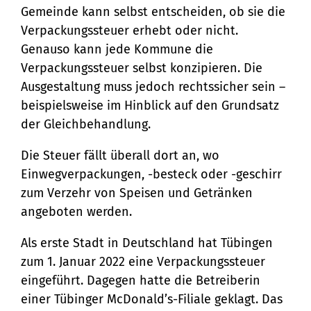
Stadtteilarbeit
Tourismus
Telefon:
Ortsrecht
Gemeinde kann selbst entscheiden, ob sie die
Bürger:innenbeteiligung
Veranstaltungskalender
Verpackungssteuer erhebt oder nicht.
Straßenreinigung und
04131 - 309-0
Genauso kann jede Kommune die
Ehrenamt
(Metropolregion HH)
Winterdienst
Verpackungssteuer selbst konzipieren. Die
E-Mail:
Ausgestaltung muss jedoch rechtssicher sein –
beispielsweise im Hinblick auf den Grundsatz
stadt@stadt.lueneburg.de
der Gleichbehandlung.
Die Steuer fällt überall dort an, wo
Anschrift:
Einwegverpackungen, -besteck oder -geschirr
Am Ochsenmarkt 1
zum Verzehr von Speisen und Getränken
21335 Lüneburg
angeboten werden.
Als erste Stadt in Deutschland hat Tübingen
zum 1. Januar 2022 eine Verpackungssteuer
eingeführt. Dagegen hatte die Betreiberin
einer Tübinger McDonald’s-Filiale geklagt. Das