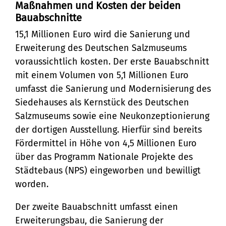
Stadtteilarbeit
Tourismus
Telefon:
Ortsrecht
Maßnahmen und Kosten der beiden
Bauabschnitte
Bürger:innenbeteiligung
Veranstaltungskalender
Straßenreinigung und
04131 - 309-0
15,1 Millionen Euro wird die Sanierung und
Ehrenamt
(Metropolregion HH)
Winterdienst
Erweiterung des Deutschen Salzmuseums
E-Mail:
voraussichtlich kosten. Der erste Bauabschnitt
mit einem Volumen von 5,1 Millionen Euro
stadt@stadt.lueneburg.de
umfasst die Sanierung und Modernisierung des
Siedehauses als Kernstück des Deutschen
Anschrift:
Salzmuseums sowie eine Neukonzeptionierung
der dortigen Ausstellung. Hierfür sind bereits
Am Ochsenmarkt 1
Fördermittel in Höhe von 4,5 Millionen Euro
21335 Lüneburg
über das Programm Nationale Projekte des
Städtebaus (NPS) eingeworben und bewilligt
worden.
Der zweite Bauabschnitt umfasst einen
Erweiterungsbau, die Sanierung der