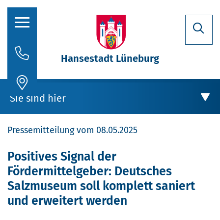
Hansestadt Lüneburg
Rathaus
Sie sind hier
Aktuelles
Pressemitteilung vom 08.05.2025
Stadtporträt
Oberbürgermeisterin
Rathaus
Positives Signal der
Fördermittelgeber: Deutsches
Politik
Aktuelles
Salzmuseum soll komplett saniert
Verwaltung
und erweitert werden
Stellenausschreibungen
Positives Signal der Fördermittelgeber: