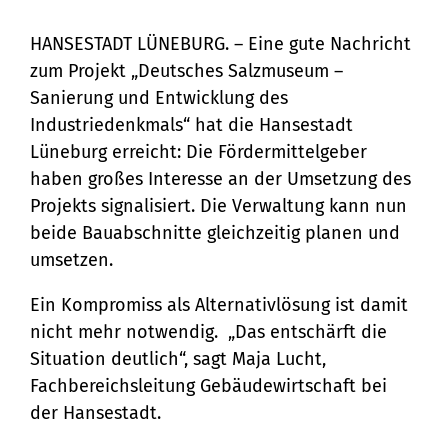
Deutsches Salzmuseum soll komplett
saniert und erweitert …
Bürgerservice
HANSESTADT LÜNEBURG. – Eine gute Nachricht
zum Projekt „Deutsches Salzmuseum –
Bürgeramt
Klimaschutz und Umwelt
Sanierung und Entwicklung des
Online-Dienste
Industriedenkmals“ hat die Hansestadt
Klimaschutz
Bauen und Mobilität
Lüneburg erreicht: Die Fördermittelgeber
Rückrufformular
Klimaanpassung
haben großes Interesse an der Umsetzung des
Stadtentwicklung
Kultur und Freizeit
Projekts signalisiert. Die Verwaltung kann nun
Sag's uns einfach
Grünes Lüneburg
Straßen- und
beide Bauabschnitte gleichzeitig planen und
Kulturhäuser und
Gesellschaft, Soziales und
Umwelt
umsetzen.
Brückenbau
Bildung
Bibliotheken
Nachhaltigkeit
Ein Kompromiss als Alternativlösung ist damit
Denkmalschutz
Bildung
Kulturreferat
nicht mehr notwendig. „Das entschärft die
Sicherheit und Ordnung
Mobilität
Situation deutlich“, sagt Maja Lucht,
Soziales
Sport
Ordnungsamt
Fachbereichsleitung Gebäudewirtschaft bei
Sanierungsgebiete
Familie und Betreuung
Stadtarchiv
der Hansestadt.
Schiedsamt
Wohnen