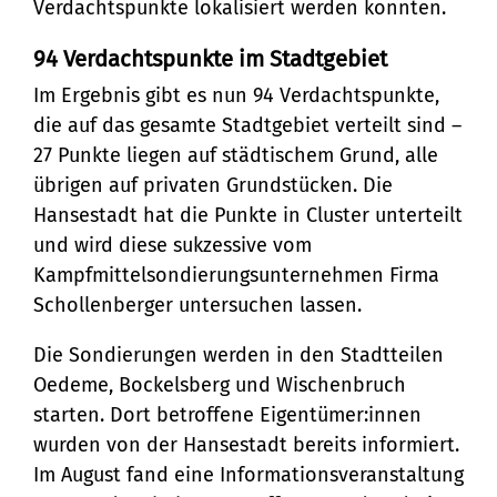
Stadtteilarbeit
Tourismus
Telefon:
Verdachtspunkte lokalisiert werden konnten.
Ortsrecht
Bürger:innenbeteiligung
Veranstaltungskalender
Straßenreinigung und
04131 - 309-0
94 Verdachtspunkte im Stadtgebiet
Ehrenamt
(Metropolregion HH)
Im Ergebnis gibt es nun 94 Verdachtspunkte,
Winterdienst
die auf das gesamte Stadtgebiet verteilt sind –
E-Mail:
27 Punkte liegen auf städtischem Grund, alle
stadt@stadt.lueneburg.de
übrigen auf privaten Grundstücken. Die
Hansestadt hat die Punkte in Cluster unterteilt
und wird diese sukzessive vom
Anschrift:
Kampfmittelsondierungsunternehmen Firma
Am Ochsenmarkt 1
Schollenberger untersuchen lassen.
21335 Lüneburg
Die Sondierungen werden in den Stadtteilen
Oedeme, Bockelsberg und Wischenbruch
starten. Dort betroffene Eigentümer:innen
wurden von der Hansestadt bereits informiert.
Im August fand eine Informationsveranstaltung