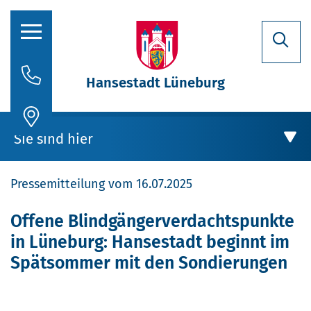
Hansestadt Lüneburg
Rathaus
Sie sind hier
Aktuelles
Pressemitteilung vom 16.07.2025
Stadtporträt
Oberbürgermeisterin
Rathaus
Offene Blindgängerverdachtspunkte
in Lüneburg: Hansestadt beginnt im
Politik
Aktuelles
Spätsommer mit den Sondierungen
Verwaltung
Stellenausschreibungen
Offene Blindgängerverdachtspunkte in