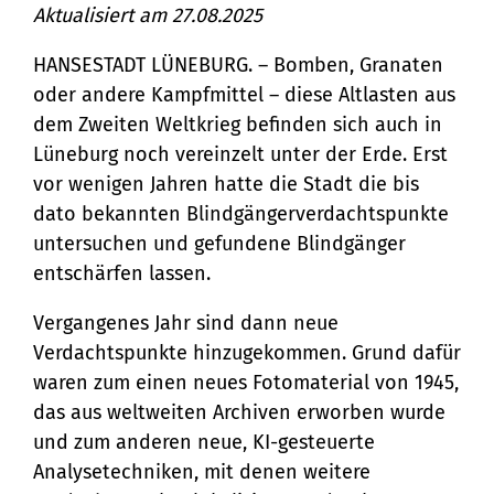
Lüneburg: Hansestadt beginnt im
Aktualisiert am 27.08.2025
Spätsommer mit den Sondierungen
Bürgerservice
HANSESTADT LÜNEBURG. – Bomben, Granaten
Bürgeramt
oder andere Kampfmittel – diese Altlasten aus
Klimaschutz und Umwelt
dem Zweiten Weltkrieg befinden sich auch in
Online-Dienste
Klimaschutz
Lüneburg noch vereinzelt unter der Erde. Erst
Bauen und Mobilität
Rückrufformular
vor wenigen Jahren hatte die Stadt die bis
Klimaanpassung
Stadtentwicklung
dato bekannten Blindgängerverdachtspunkte
Kultur und Freizeit
Sag's uns einfach
Grünes Lüneburg
untersuchen und gefundene Blindgänger
Straßen- und
Kulturhäuser und
entschärfen lassen.
Gesellschaft, Soziales und
Umwelt
Brückenbau
Bildung
Bibliotheken
Vergangenes Jahr sind dann neue
Nachhaltigkeit
Denkmalschutz
Verdachtspunkte hinzugekommen. Grund dafür
Bildung
Kulturreferat
Sicherheit und Ordnung
waren zum einen neues Fotomaterial von 1945,
Mobilität
Soziales
Sport
das aus weltweiten Archiven erworben wurde
Ordnungsamt
Sanierungsgebiete
und zum anderen neue, KI-gesteuerte
Familie und Betreuung
Stadtarchiv
Schiedsamt
Analysetechniken, mit denen weitere
Wohnen