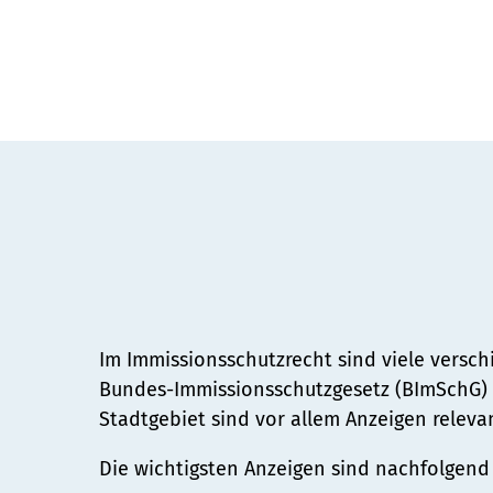
Schiedsamt
Bürger:innenbeteiligung
Ortsrecht
Ehrenamt
Telefon:
Straßenreinigung und Winterd
04131 - 309-0
E-Mail:
stadt@stadt.lueneburg.de
Anschrift:
Am Ochsenmarkt 1
21335 Lüneburg
Im Immissionsschutzrecht sind viele versch
Bundes-Immissionsschutzgesetz (BImSchG) 
Stadtgebiet sind vor allem Anzeigen releva
Die wichtigsten Anzeigen sind nachfolgend 