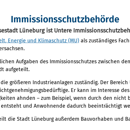
Immissionsschutzbehörde
estadt Lüneburg ist Untere Immissionsschutzbe
lt, Energie und Klimaschutz (MU)
als zuständiges Fach
ersachsen.
dlichen Aufgaben des Immissionsschutzes zwischen d
t aufgeteilt.
n
 die größeren Industrieanlagen zuständig. Der Bereich 
ng
ichtgenehmigungsbedürftige. Er kann im Interesse de
iten ahnden – zum Beispiel, wenn durch den nicht 
 entsteht und Anwohnende dadurch beeinträchtigt w
eilt die Stadt Lüneburg außerdem Bauvorhaben und Bau
opolregion HH)