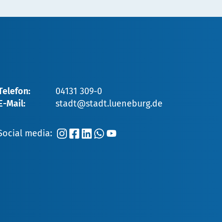
V
erdunstungs
K
ühl-
A
nlagen)
Telefon:
04131 309-0
 Immissionsschutzes
E-Mail:
stadt@stadt.lueneburg.de
Social media:
en Link zu findende Tabelle
ds. Gewerbeaufsicht
urg einzureichen, an
de
.