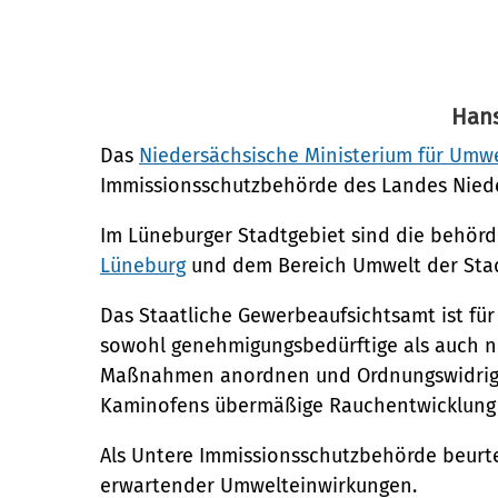
Umwelt
Nachhaltigkeit
Hans
Das
Niedersächsische Ministerium für Umwe
Bauen und Mobilität
Immissionsschutzbehörde des Landes Nied
Stadtentwicklung
Im Lüneburger Stadtgebiet sind die behör
Straßen- und Brückenbau
Kultur und Freizeit
Lüneburg
und dem Bereich Umwelt der Stad
Denkmalschutz
Kulturhäuser und Bibliotheke
Mobilität
Das Staatliche Gewerbeaufsichtsamt ist für
Kulturreferat
Gesellschaft, Soziales und Bildu
Sanierungsgebiete
sowohl genehmigungsbedürftige als auch n
Sport
Bildung
Maßnahmen anordnen und Ordnungswidrigke
Wohnen
Stadtarchiv
Kaminofens übermäßige Rauchentwicklung
Soziales
Sicherheit und Ordnung
Tourismus
Familie und Betreuung
Als Untere Immissionsschutzbehörde beurt
Ordnungsamt
Veranstaltungskalender (Metr
Stadtteilarbeit
erwartender Umwelteinwirkungen.