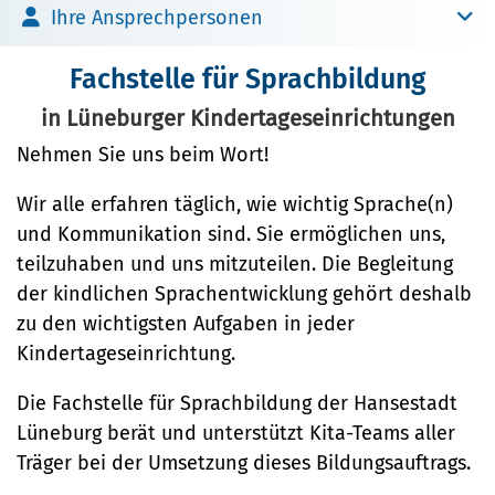
Umwelt
Brückenbau
Ihre Ansprechpersonen
Bildung
Bibliotheken
Fachstelle Sprachbildung
Nachhaltigkeit
Denkmalschutz
Kulturreferat
Fachstelle für Sprachbildung
Bildung
Mobilität
Sport
in Lüneburger Kindertageseinrichtungen
Soziales
Sanierungsgebiete
Nehmen Sie uns beim Wort!
Stadtarchiv
Familie und Betreuung
Wohnen
Tourismus
Wir alle erfahren täglich, wie wichtig Sprache(n)
Stadtteilarbeit
und Kommunikation sind. Sie ermöglichen uns,
Veranstaltungskalender
Bürger:innenbeteiligung
teilzuhaben und uns mitzuteilen. Die Begleitung
(Metropolregion HH)
der kindlichen Sprachentwicklung gehört deshalb
Ehrenamt
zu den wichtigsten Aufgaben in jeder
Kindertageseinrichtung.
Sicherheit und Ordnung
Die Fachstelle für Sprachbildung der Hansestadt
Ordnungsamt
Lüneburg berät und unterstützt Kita-Teams aller
Schiedsamt
Träger bei der Umsetzung dieses Bildungsauftrags.